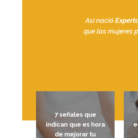
Así nació
Expert
que las mujeres p
7 señales que
indican que es hora
e
de mejorar tu