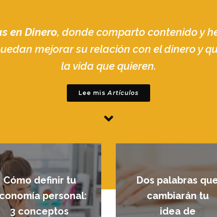
as en Dinero
, donde comparto contenido y h
uedan mejorar su relación con el dinero y que
la vida que quieren.
Lee mis
Artículos
Cómo definir tu
Dos palabras qu
conomía personal:
cambiarán tu
3 conceptos
idea de