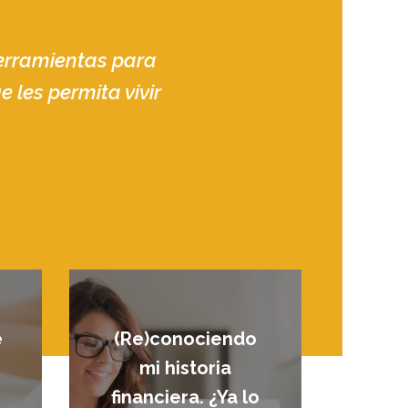
erramientas para
 les permita vivir
e
(Re)conociendo
mi historia
financiera. ¿Ya lo