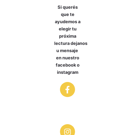
Si querés
que te
ayudemos a
elegir tu
próxima
lectura
dejanos
u mensaje
en nuestro
facebook o
instagram
F
a
c
e
b
o
I
o