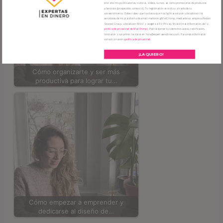
enviarte mis publicaciones, noticias, vídeos, cursos, así como promociones de productos
y/servicios (prospección comercial). Tu legitimación se realiza a través de tu
consentimiento. Debes saber que los datos que nos facilitas estarán ubicados en los
servidores de mi plataforma de email marketing MailChimp, mediante su empresa Rocket
Science Group, ubicada en EEUU y acogida al EU Privacy Shield (más información de la
política de privacidad de MailChimp
). Podrás ejercer tus derechos acceso, rectificación,
limitación y surprimir los datos en hola@expertasendinero.com. Para más información
consulta nuestra
política de privacidad.
¡LA QUIERO!
Cómo organizarte y ser más
productiva para lograr tu…
Cómo empezar a emprender y
dedicarse al diseño de…