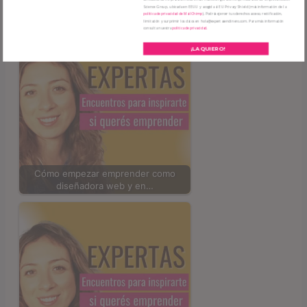
Science Group, ubicada en EEUU y acogida al EU Privacy Shield (más información de la
También puede interesarte:
política de privacidad de MailChimp
). Podrás ejercer tus derechos acceso, rectificación,
limitación y surprimir los datos en hola@expertasendinero.com. Para más información
consulta nuestra
política de privacidad.
¡LA QUIERO!
Cómo empezar emprender como
diseñadora web y en…