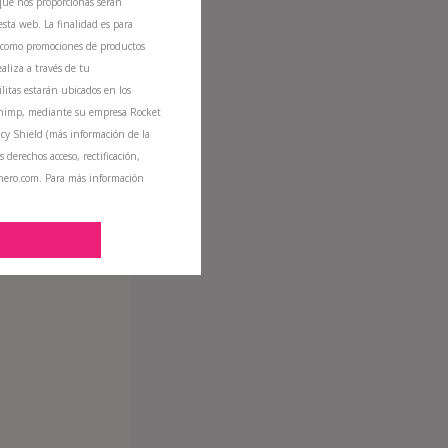
que nos proporcionas serán
sta web. La finalidad es para
sí como promociones de productos
ealiza a través de tu
litas estarán ubicados en los
Chimp, mediante su empresa Rocket
cy Shield (más información de la
s derechos acceso, rectificación,
inero.com. Para más información