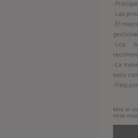
-Principa
-Las prin
-El mayo
gestiona
-Los b
recomend
-La mane
esos cam
-Ping po
Mirá el v
otras muje