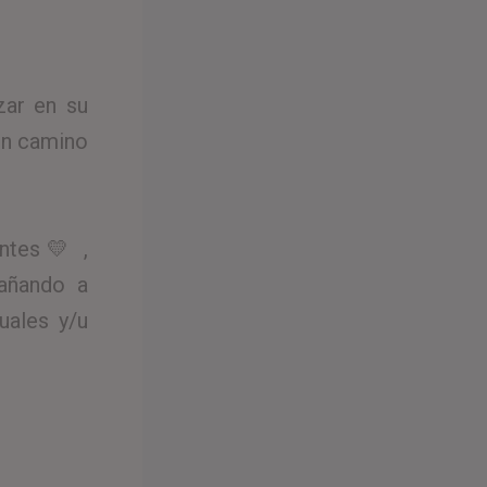
zar en su
un camino
antes 💛 ,
añando a
uales y/u