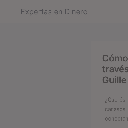
Ir
Expertas en Dinero
al
contenido
Cómo 
través
Guill
¿Querés 
cansada
conectan