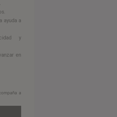
.
os.
a ayuda a
cidad y
vanzar en
acompaña a