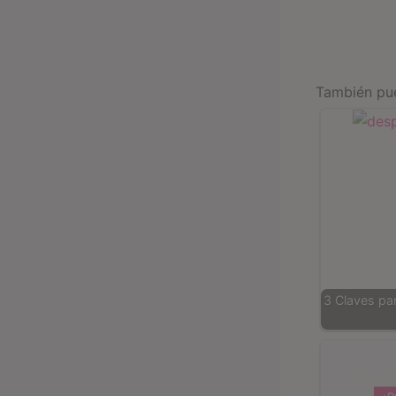
También pue
3 Claves par