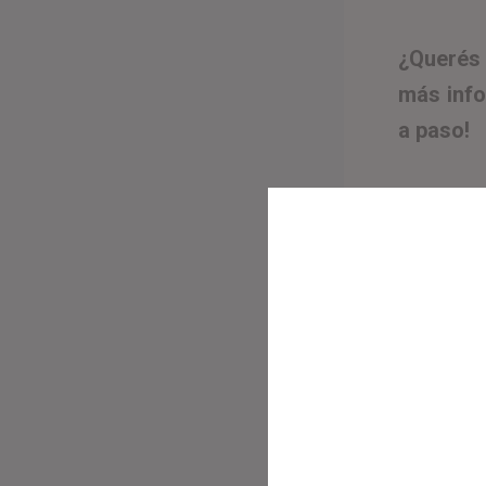
¿Querés
más info
a paso!
¿Te gustó 
otros tema