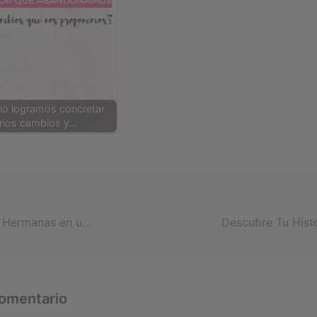
no logramos concretar
unos cambios y…
Emprender entre Hermanas en un Negocio Creativo: cómo atraer más oportunidades siendo diseñadoras
comentario