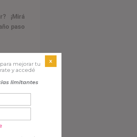
r? ¡Mirá
paño paso
X
para mejorar tu
A
trate y accedé
ias limitantes
e sobre qué
e