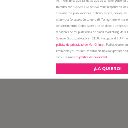
Te informamos que los datos que de carácter personal 
tratados por
Expertas en Dinero
como responsable de e
enviarte mis publicaciones, noticias, vídeos, cursos, a
y/servicios (prospección comercial). Tu legitimación se r
consentimiento. Debes saber que los datos que nos faci
servidores de mi plataforma de email marketing Mail
Science Group, ubicada en EEUU y acogida al EU Priva
política de privacidad de MailChimp
). Podrás ejercer tu
limitación y surprimir los datos en hola@expertasend
consulta nuestra
política de privacidad.
¡LA QUIERO!