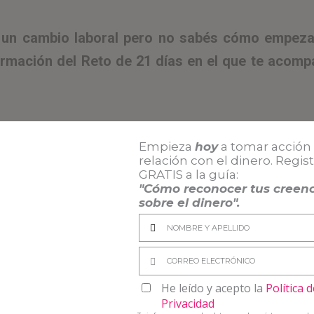
 un cambio laboral pero no sabés cómo empeza
rmación del Reto de 21 días en el que te acom
Empieza
hoy
a tomar acción 
RETO DE 21 DÍAS PARA IMPULSAR TU VID
relación con el dinero. Regis
LABORAL
GRATIS a la guía
:
"Cómo reconocer tus creenc
sobre el dinero".
este video? ¡Dejame tu comentario! Y, si querés, contam
s te gustaría que comparta.
He leído y acepto la
Política d
Privacidad