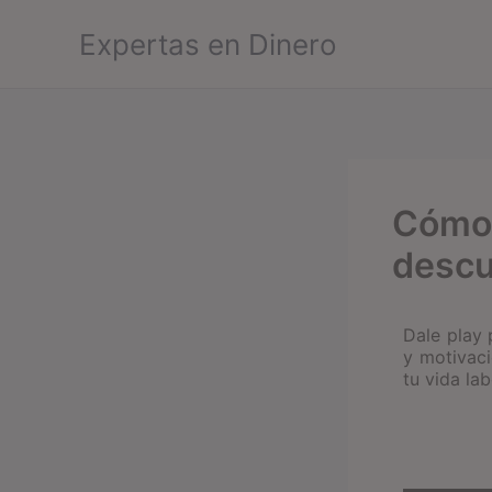
Ir
Expertas en Dinero
al
contenido
Cómo 
descu
Dale play 
y motivaci
tu vida la