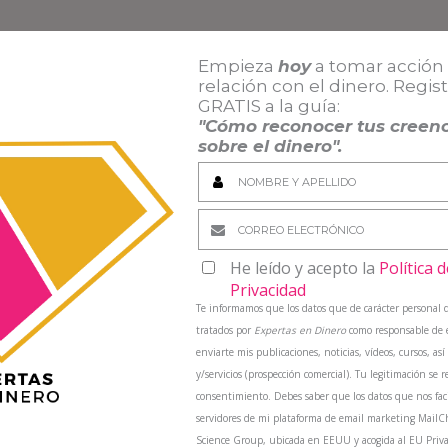
Empieza
hoy
a tomar acción 
relación con el dinero. Regis
de interesarte:
GRATIS a la guía
:
"Cómo reconocer tus creenc
sobre el dinero".
He leído y acepto la
Política d
Privacidad
Te informamos que los datos que de carácter personal 
de la zona de confort en
¿Querés salir de tu zona de confort
tratados por
Expertas en Dinero
como responsable de e
el trabajo
laboral?: Te…
enviarte mis publicaciones, noticias, vídeos, cursos, a
y/servicios (prospección comercial). Tu legitimación se r
consentimiento. Debes saber que los datos que nos faci
servidores de mi plataforma de email marketing Mail
Science Group, ubicada en EEUU y acogida al EU Priva