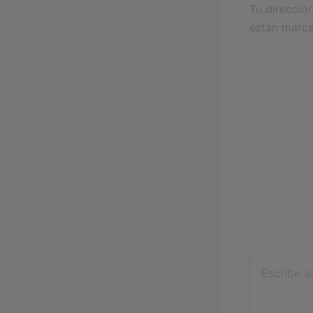
Tu direcció
están marc
Escribe
aquí...