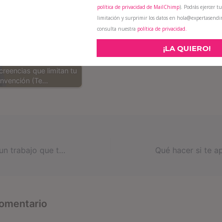
política de privacidad de MailChimp
). Podrás ejercer tu
limitación y surprimir los datos en hola@expertasend
consulta nuestra
política de privacidad.
¡LA QUIERO!
creencias que limitan tu
invención (Te…
Cómo crecer en un trabajo que te apasiona
comentario