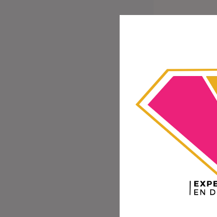
También pue
Cómo salir 