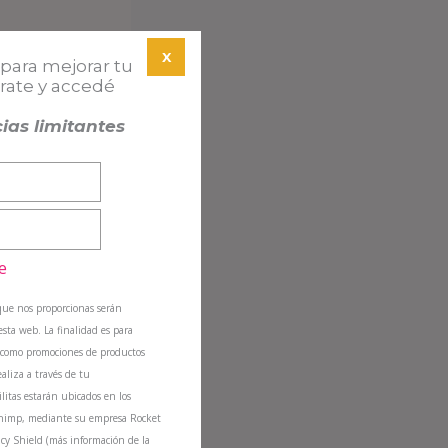
X
para mejorar tu
trate y accedé
ias limitantes
e
que nos proporcionas serán
sta web. La finalidad es para
sí como promociones de productos
ealiza a través de tu
litas estarán ubicados en los
Chimp, mediante su empresa Rocket
cy Shield (más información de la