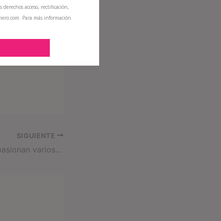
s derechos acceso, rectificación,
inero.com. Para más información
SIGUIENTE
Qué hacer si te apasionan varios temas y querés aplicarlos en tu vida laboral