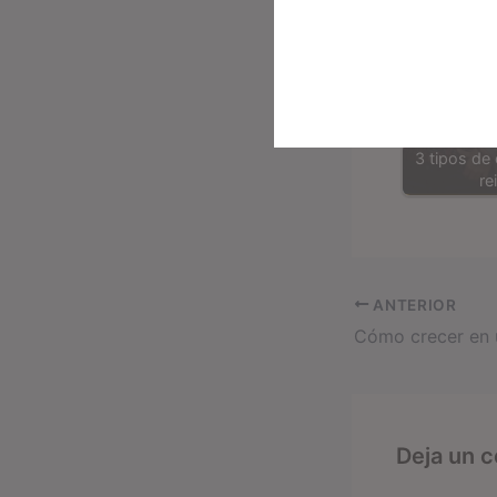
3 tipos de 
re
ANTERIOR
Deja un 