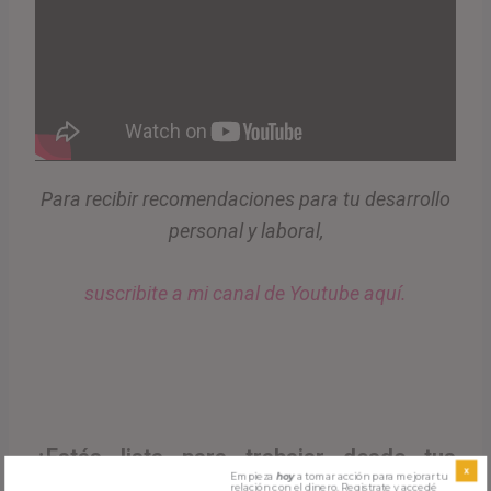
Para recibir recomendaciones para tu desarrollo
personal y laboral,
suscribite a mi canal de Youtube aquí.
¿Estás lista para trabajar desde tus
X
Empieza
hoy
a tomar acción para mejorar tu
relación con el dinero. Registrate y accedé