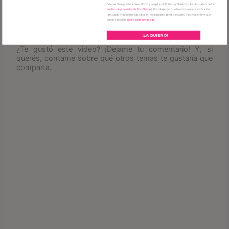
Science Group, ubicada en EEUU y acogida al EU Privacy Shield (más información de la
política de privacidad de MailChimp
). Podrás ejercer tus derechos acceso, rectificación,
limitación y surprimir los datos en hola@expertasendinero.com. Para más información
consulta nuestra
política de privacidad.
¡LA QUIERO!
¿Te gustó este video? ¡Dejame tu comentario! Y, si
querés, contame sobre qué otros temas te gustaría que
comparta.