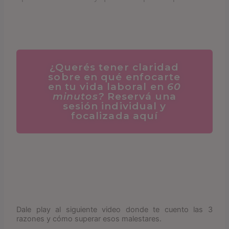
¿Querés tener claridad
sobre en qué enfocarte
en tu vida laboral en
60
minutos?
Reservá una
sesión individual y
focalizada aquí
Dale play al siguiente video donde te cuento las 3
razones y cómo superar esos malestares.