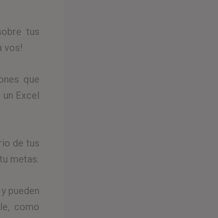
sobre tus
a vos!
iones que
 un Excel
rio de tus
tu metas.
 y pueden
ble, como