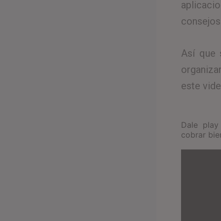
aplicaci
consejos 
Así que 
organizar
este vide
Dale play
cobrar bie