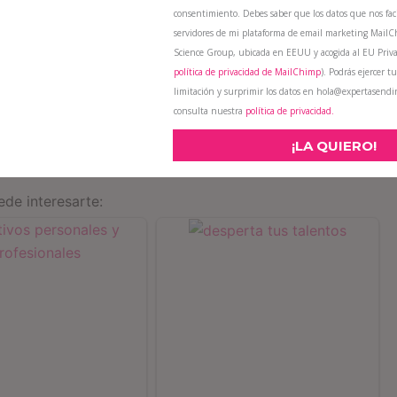
consentimiento. Debes saber que los datos que nos faci
servidores de mi plataforma de email marketing Mail
Science Group, ubicada en EEUU y acogida al EU Priva
política de privacidad de MailChimp
). Podrás ejercer tu
limitación y surprimir los datos en hola@expertasend
consulta nuestra
política de privacidad.
¡LA QUIERO!
de interesarte: