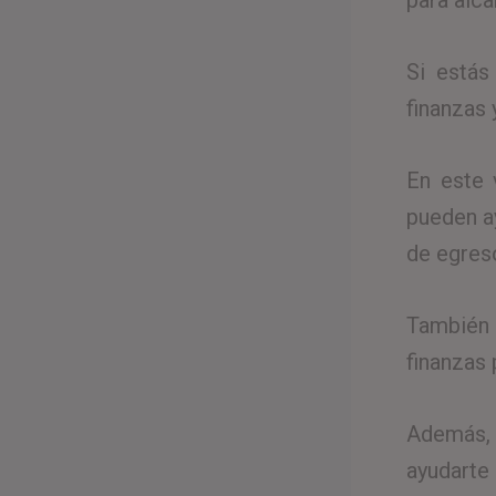
para alca
Si estás
finanzas 
En este 
pueden a
de egres
También h
finanzas
Además, 
ayudarte