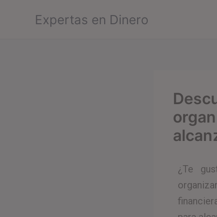
Ir
Expertas en Dinero
al
contenido
Descu
organ
alcan
¿Te gus
organiza
financie