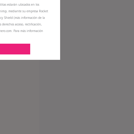
litas estarán ubicados en los
Chimp, mediante su empresa Rocket
cy Shield (más información de la
s derechos acceso, rectificación,
inero.com. Para más información