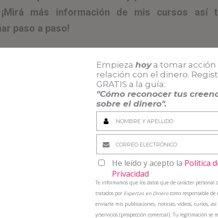
 ¡Mirá más información de mis cursos así 
ar paso a paso!
Empieza
hoy
a tomar acción 
relación con el dinero. Regis
cá podés ver más información y/o sumar
GRATIS a la guía
:
"Cómo reconocer tus creenc
sobre el dinero".
este video? ¡Dejame tu comentario! Y, si querés, contam
s te gustaría que comparta.
He leído y acepto la
Política d
Privacidad
Te informamos que los datos que de carácter personal 
tratados por
Expertas en Dinero
como responsable de e
enviarte mis publicaciones, noticias, vídeos, cursos, a
y/servicios (prospección comercial). Tu legitimación se r