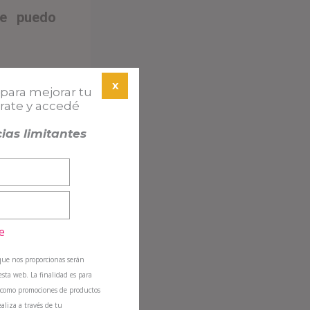
te puedo
X
para mejorar tu
trate y accedé
te
ias limitantes
e sobre qué
e
que nos proporcionas serán
sta web. La finalidad es para
sí como promociones de productos
ealiza a través de tu