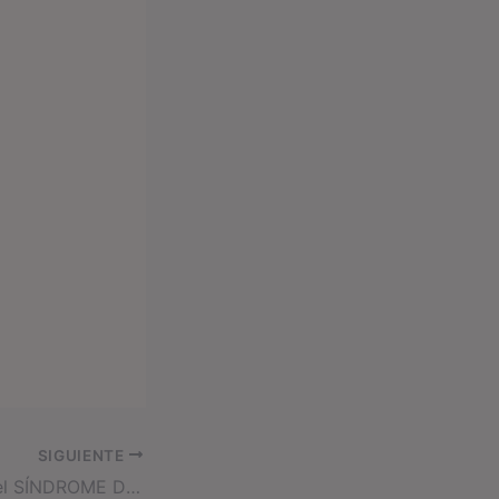
SIGUIENTE
5 formas en que el SÍNDROME DEL IMPOSTOR te está costando MUCHO DINERO