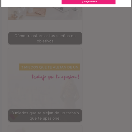
¡LA QUIERO!
Cómo transformar tus sueños en
objetivos
3 miedos que te alejan de un trabajo
que te apasione.